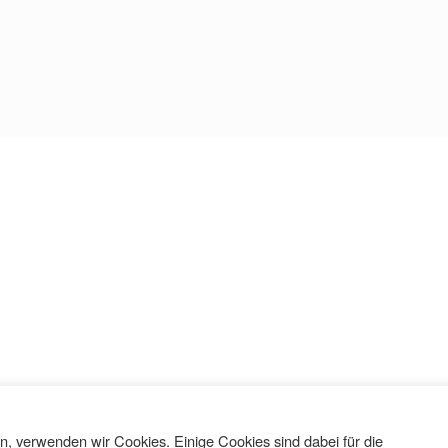
, verwenden wir Cookies. Einige Cookies sind dabei für die
Datenschutz
Theme by
SiteOrigin